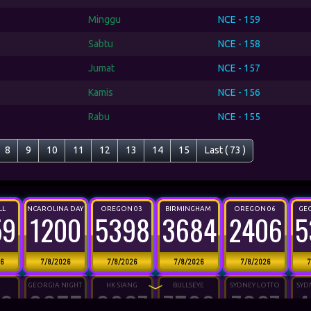
Minggu
NCE - 159
Sabtu
NCE - 158
Jumat
NCE - 157
Kamis
NCE - 156
Rabu
NCE - 155
8
9
10
11
12
13
14
15
Last ( 73 )
LL
NCAROLINA DAY
OREGON 03
BIRMINGHAM
OREGON 06
GE
59
1200
5398
3684
2406
5
26
7/8/2026
7/8/2026
7/8/2026
7/8/2026
7
N
GEORGIA NIGHT
HK SIANG
BULLSEYE
SYDNEY LOTTO
SYD
42
8055
8867
7598
7097
4