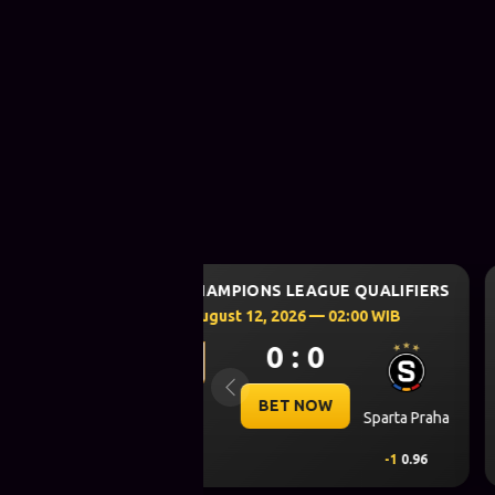
7/8/2026
7/8/2026
7/8/20
MACAU
PHILADELPHIA
8965
3698
6/8/2026
6/8/2026
UEFA CHAMPIONS LEAGUE QUALIF
August 11, 2026 — 22:59 WIB
0 : 0
Previous
BET NOW
Union 
Bodo Glimt
Gill
0.75
0.82
-0.75