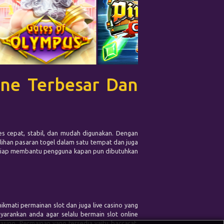
ine Terbesar Dan
es cepat, stabil, dan mudah digunakan. Dengan
ihan pasaran togel dalam satu tempat dan juga
g siap membantu pengguna kapan pun dibutuhkan
kmati permainan slot dan juga live casino yang
arankan anda agar selalu bermain slot online
sino. Permainan yang tersedia yaitu baccarat,