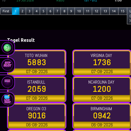
10
29 Jul 2026
Rabu
IST - 072
1730
First
1
2
3
4
5
6
7
8
9
10
11
12
13
14
15
(
)
Togel Result
TOTO WUHAN
VIRGINIA DAY
V
5883
1736
07-08-2026
07-08-2026
ISTANBULL
NCAROLINA DAY
2059
1200
07-08-2026
07-08-2026
OREGON 03
BIRMINGHAM
9016
0942
06-08-2026
06-08-2026