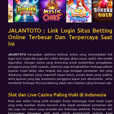
JALANTOTO : Link Login Situs Betting
Online Terbesar Dan Terpercaya Saat
Ini
JALANTOTO
merupakan platform betting online yang menyediakan link
login toto togel dan juga slot online dengan akses cepat, stabil, dan mudah
digunakan. Dengan sistem yang dirancang untuk memberikan pengalaman
pengguna yang lebih nyaman, jalantoto juga menghadirkan berbagai pilihan
pasaran togel dalam satu tempat dan juga beragam permainan slot yang
didukung tampilan yang responsif tanpa lemot, proses akses yang praktis,
serta layanan yang siap membantu pengguna kapan pun dibutuhkan , serta
menikmati berbagai fitur pendukung dalam satu halaman yang tersusun rapi.
Slot dan Live Casino Paling Hoki di Indonesia
Pada saat waktu luang anda mungkin bosan menunggu hasil result togel
yang anda mainkan. Disela menanti anda dapat menikmati permainan slot
dan juga live casino yang tersedia dari beberapa platform. Permainan slot
kebanyakan dimainkan oleh anda untuk memperoleh jackpot. Kami