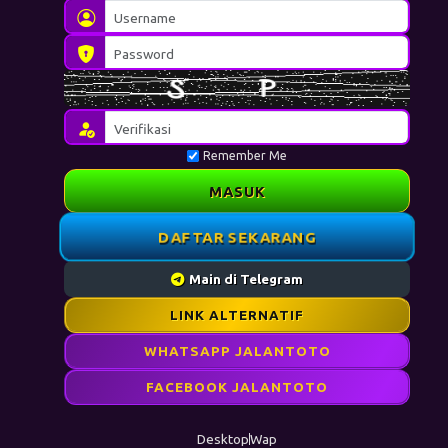
Remember Me
MASUK
DAFTAR SEKARANG
Main di Telegram
LINK ALTERNATIF
WHATSAPP JALANTOTO
FACEBOOK JALANTOTO
Desktop
Wap