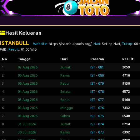
Hasil Keluaran
ISTANBULL
Website:
https://istanbulpools.org/
, Hari:
Setiap Hari
, Tutup:
00:
WIB
, Result:
01:00 WIB
No
Tanggal
Hari
Pasaran
Result
1
07 Aug 2026
Jumat
IST - 081
2059
2
06 Aug 2026
Kamis
IST - 080
4716
3
05 Aug 2026
Rabu
IST - 079
9130
4
04 Aug 2026
Selasa
IST - 078
6572
5
03 Aug 2026
Senin
IST - 077
5160
6
02 Aug 2026
Minggu
IST - 076
7432
7
01 Aug 2026
Sabtu
IST - 075
0548
8
31 Jul 2026
Jumat
IST - 074
8714
9
30 Jul 2026
Kamis
IST - 073
6392