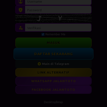
Remember Me
MASUK
DAFTAR SEKARANG
Main di Telegram
LINK ALTERNATIF
WHATSAPP JALANTOTO
FACEBOOK JALANTOTO
Desktop
Wap