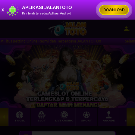
APLIKASI JALANTOTO
x
DOWNLOAD
Kini telah tersedia Aplikasi Android
s Betting Online Resmi dan Terpercaya JALANTOTO!!
Selamat Data
TOGEL
SLOT
LIVE CASINO
SPORT
ARCADE
SABU