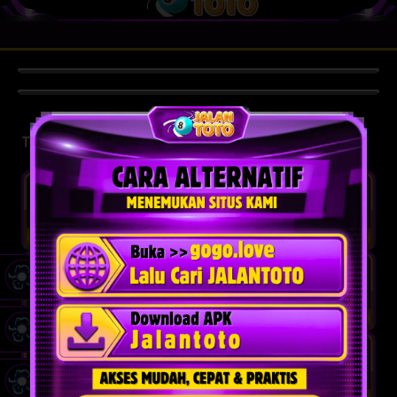
Togel Result
TOTO WUHAN
VIRGINIA DAY
4935
1736
07-08-2026
07-08-2026
ISTANBULL
NCAROLINA DAY
2059
1200
07-08-2026
07-08-2026
OREGON 03
BIRMINGHAM
5398
3684