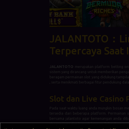
JALANTOTO : Lin
Terpercaya Saat I
JALANTOTO
merupakan platform betting onli
sistem yang dirancang untuk memberikan penga
beragam permainan slot yang didukung tampila
, serta menikmati berbagai fitur pendukung dal
Slot dan Live Casino 
Pada saat waktu luang anda mungkin bosan menu
tersedia dari beberapa platform. Permainan 
bersama jalantoto agar kemenangan anda dibay
dragon tiger dan banyak lainnya. Seluruh perma