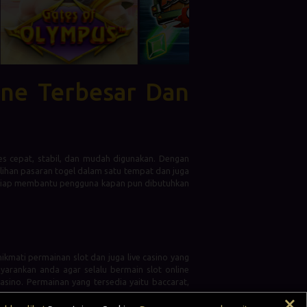
ine Terbesar Dan
es cepat, stabil, dan mudah digunakan. Dengan
ihan pasaran togel dalam satu tempat dan juga
g siap membantu pengguna kapan pun dibutuhkan
kmati permainan slot dan juga live casino yang
arankan anda agar selalu bermain slot online
sino. Permainan yang tersedia yaitu baccarat,
×