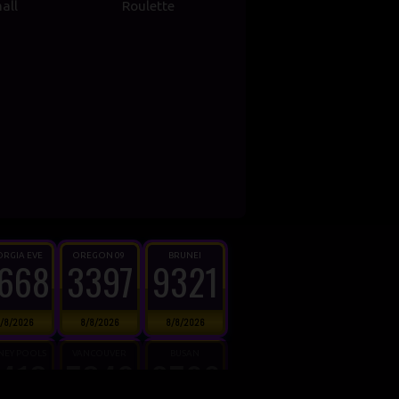
all
Roulette
ORGIA EVE
OREGON 09
BRUNEI
668
3397
9321
/8/2026
8/8/2026
8/8/2026
NEY POOLS
VANCOUVER
BUSAN
413
5340
6589