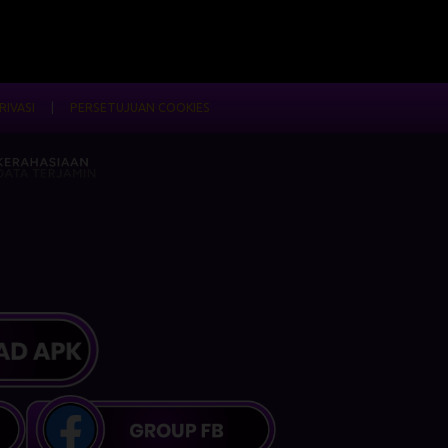
RIVASI
|
PERSETUJUAN COOKIES