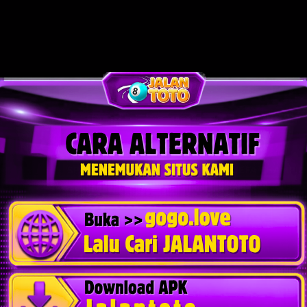
26
8/8/2026
8/8/2026
8/8/2026
8/8/2026
8
SINGAPORE
MALAYSIA
LAOS
PCSO
HONGKONG LO
5102
6851
4571
7102
601
8/8/2026
8/8/2026
8/8/2026
8/8/2026
7/8/2026
IERS
UEFA CHAMPIONS LEAGUE QUALIFIERS
UEF
August 12, 2026 — 01:15 WIB
0 : 0
BET NOW
Slovan
bahce
Mjallby
Bodo
Bratislava
.87
0.5
0.83
-0.5
0.99
0.7