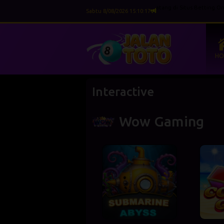
Selamat Datang di Situs Betting Online Resmi d
Sabtu 8/08/2026 15:10:19
HO
Interactive
Wow Gaming